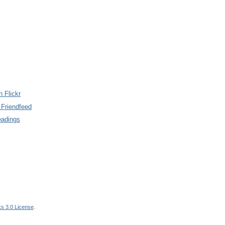
n Flickr
 Friendfeed
eadings
s 3.0 License
.