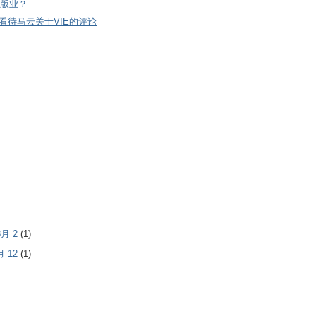
版业？
看待马云关于VIE的评论
 3月 2
(1)
1月 12
(1)