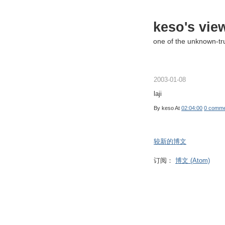
keso's vie
one of the unknown-t
2003-01-08
laji
By
keso
At
02:04:00
0 comme
较新的博文
订阅：
博文 (Atom)