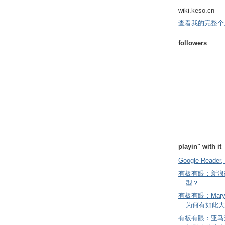
wiki.keso.cn
查看我的完整个
followers
playin" with it
Google Reader, 
有板有眼：新浪
型？
有板有眼：Mary
为何有如此大
有板有眼：亚马