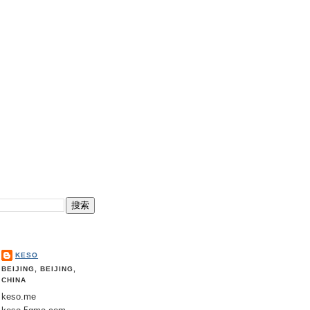
KESO
BEIJING, BEIJING,
CHINA
keso.me