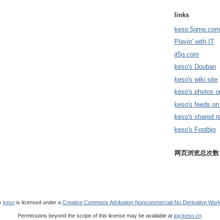
links
keso.5gme.com
Playin' with IT
it5g.com
keso's Douban
keso's wiki site
keso's photos o
keso's feeds on
keso's shared r
keso's Footbig
网页浏览总次数
y
keso
is licensed under a
Creative Commons Attribution-Noncommercial-No Derivative Work
Permissions beyond the scope of this license may be available at
log.keso.cn
.