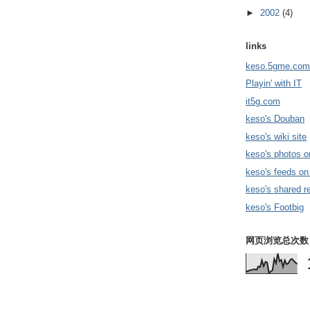
►
2002
(4)
links
keso.5gme.com
Playin' with IT
it5g.com
keso's Douban
keso's wiki site
keso's photos o
keso's feeds on
keso's shared r
keso's Footbig
网页浏览总次数