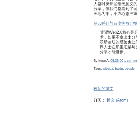
人都讨厌那些毫无意义的
分享，但我们都看到了国
画地为牢，小农心态严
马云呼吁与百度等放弃
“所谓Web2.0核
术，如果不拿出来分
沃斯论坛的经验也让
界人士在那里汇聚与
分享才能进步。
By
keso
At
06:36:00
1 comme
Tags:
alibaba
,
baidu
,
people
较新的博文
订阅：
博文 (Atom)