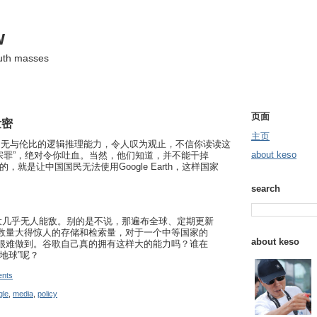
w
ruth masses
页面
泄密
主页
》无与伦比的逻辑推理能力，令人叹为观止，不信你读读这
about keso
宗罪”，绝对令你吐血。当然，他们知道，并不能干掉
们能做的，就是让中国国民无法使用Google Earth，这样国家
search
强大几乎无人能敌。别的是不说，那遍布全球、定期更新
数量大得惊人的存储和检索量，对于一个中等国家的
about keso
很难做到。谷歌自己真的拥有这样大的能力吗？谁在
地球”呢？
nts
gle
,
media
,
policy