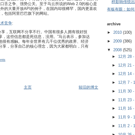
样影响传统出
口舌之争、强势公关。至于马云所说的Web 2.0的核心是
外的大量开放API的例子，在国内却很稀罕，国内更喜欢
有板有眼：如何
重，包括阿里巴巴旗下的网站。
技术竞争
:
archive
心是分享，互联网不分享不行。中国有很多人拥有很好技
►
2010
(100)
享，这些信息都是死信息，没用。”马云表示，参加达
►
2009
(386)
他很有感触。每年全世界有几千位优秀的政界、经济
分享，分享自己的核心理念，因为大家都明白，只有
▼
2008
(525)
►
12月 28 
nts
►
12月 21 
►
12月 14 
►
12月 7 -
主页
较旧的博文
►
11月 30 
►
11月 23 
►
11月 16 
►
11月 9 -
►
11月 2 -
►
10月 26 