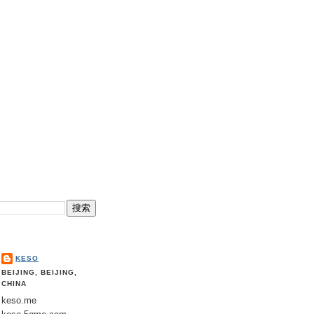
KESO
BEIJING, BEIJING,
CHINA
keso.me