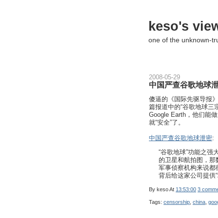
keso's vie
one of the unknown-t
2008-05-29
中国严查谷歌地球
傻逼的《国际先驱导报
篇报道中的“谷歌地球三
Google Earth，他
就“安全”了。
中国严查谷歌地球泄密
:
“谷歌地球”功能之
的卫星和航拍图，那
军事侦察机构来说都
背后给这家公司提供“
By
keso
At
13:53:00
3 comme
Tags:
censorship
,
china
,
goo