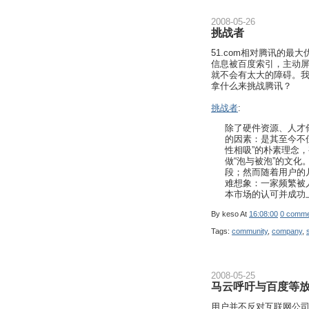
2008-05-26
挑战者
51.com相对腾讯的最
信息被百度索引，主动屏
就不会有太大的障碍。我
拿什么来挑战腾讯？
挑战者
:
除了硬件资源、人才
的因素：是其至今不
性相吸”的朴素理念
做“泡与被泡”的文
段；然而随着用户的
难想象：一家频繁被
本市场的认可并成功
By
keso
At
16:08:00
0 comme
Tags:
community
,
company
,
2008-05-25
马云呼吁与百度等
用户并不反对互联网公