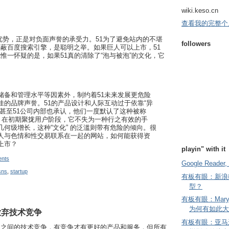
wiki.keso.cn
查看我的完整个
大优势，正是对负面声誉的承受力。51为了避免站内的不堪
followers
蔽百度搜索引擎，是聪明之举。如果巨人可以上市，51
惟一怀疑的是，如果51真的清除了“泡与被泡”的文化，它
储备和管理水平等因素外，制约着51未来发展更危险
佳的品牌声誉。51的产品设计和人际互动过于依靠“异
，甚至51公司内部也承认，他们一度默认了这种被称
化。在初期聚拢用户阶段，它不失为一种行之有效的手
几何级增长，这种“文化” 的泛滥则带有危险的倾向。很
人与色情和性交易联系在一起的网站，如何能获得资
上市？
playin" with it
nts
Google Reader, 
sns
,
startup
有板有眼：新浪
型？
有板有眼：Mary
为何有如此大
放弃技术竞争
有板有眼：亚马
司之间的技术竞争，有竞争才有更好的产品和服务，但所有