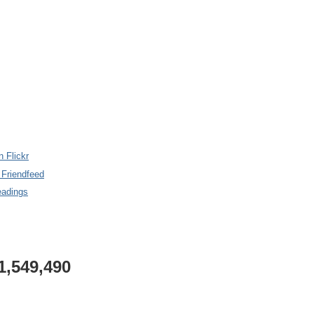
n Flickr
 Friendfeed
eadings
1,549,490