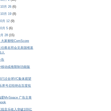
- 10月 26
(6)
- 10月 19
(8)
 10月 12
(9)
 10月 5
(6)
 9月 28
(15)
大家都恨ComScore
主任蔡名照会见美国维基
始人
公告
中移动或推限制功能版
期已过全球VC集体观望
音乐界号召拒绝在百度投
爱MySpace 广告主青
book
线音乐收入突破100亿