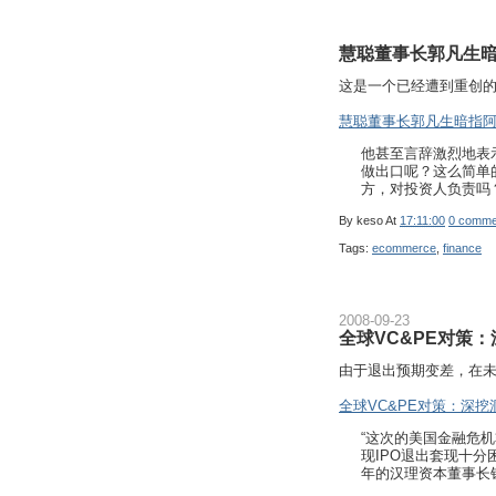
慧聪董事长郭凡生
这是一个已经遭到重创
慧聪董事长郭凡生暗指
他甚至言辞激烈地表示
做出口呢？这么简单
方，对投资人负责吗
By
keso
At
17:11:00
0 comme
Tags:
ecommerce
,
finance
2008-09-23
全球VC&PE对策
由于退出预期变差，在
全球VC&PE对策：深
“这次的美国金融危
现IPO退出套现十
年的汉理资本董事长