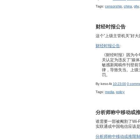
Tags:
censorship
,
china
,
gfw
财经时报公告
这个“上级主管机关”好
财经时报公告
:
《财经时报》因为今
关认定为违反了“媒体
敏感新闻稿件刊登前
律，导致失当。上级
罚。
By
keso
At
10:23:00
0 comme
Tags:
media
,
policy
分析师称中移动或推限
谁需要一部被阉割了Wi-
实联通或中国电信应该
分析师称中移动或推限制功