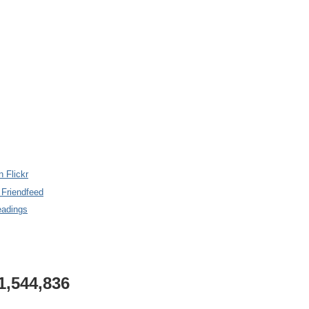
n Flickr
 Friendfeed
eadings
1,544,836