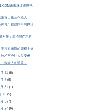
1.COM未来继续跟腾讯
庆生冒出第三创始人
长郭凡生暗指阿里巴巴将
PE对策：深挖洞广积粮
：苹果乔布斯的霸权主义
：技术不会让人类变傻
：并购狂人的诅咒？
 9月 21
(6)
 9月 7
(9)
 8月 31
(1)
8月 10
(5)
 8月 3
(7)
 7月 27
(6)