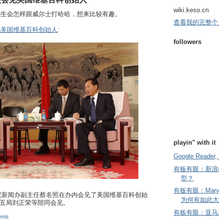
wiki.keso.cn
先生会怎样跟威尔士打哈哈，想来比较有趣。
查看我的完整个
见美国维基百科创始人
:
followers
playin" with it
Google Reader, 
有板有眼：新浪
型？
有板有眼：Mary
务院新闻办副主任蔡名照在办内会见了美国维基百科创始
为何有如此大
。五局刘正荣等陪同会见。
有板有眼：亚马
nts