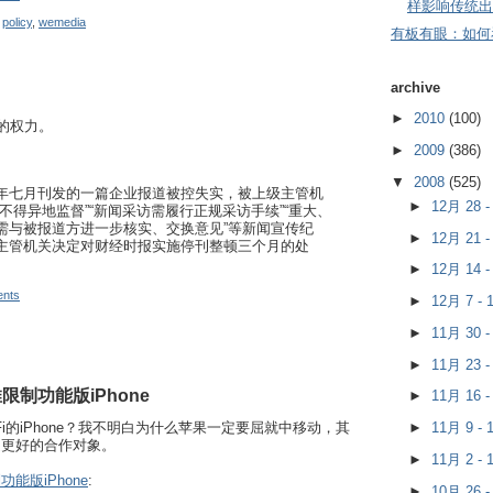
样影响传统出
,
policy
,
wemedia
有板有眼：如何
archive
►
2010
(100)
大的权力。
►
2009
(386)
▼
2008
(525)
年七月刊发的一篇企业报道被控失实，被上级主管机
►
12月 28 
不得异地监督”“新闻采访需履行正规采访手续”“重大、
需与被报道方进一步核实、交换意见”等新闻宣传纪
►
12月 21 
主管机关决定对财经时报实施停刊整顿三个月的处
►
12月 14 
nts
►
12月 7 -
►
11月 30 
►
11月 23 
制功能版iPhone
►
11月 16 
Fi的iPhone？我不明白为什么苹果一定要屈就中移动，其
►
11月 9 -
是更好的合作对象。
►
11月 2 -
能版iPhone
:
►
10月 26 