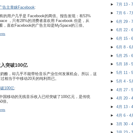
►
7月 13 -
广告主青睐Facebook
:
►
7月 6 - 
拥有的用户几乎是 Facebook的两倍。报告发现：有53%
ce ，只有28%的消费者喜欢用 Facebook.但是，从
►
6月 29 -
看，喜欢Facebook的广告主却是MySpace的三倍。
►
6月 22 -
nts
►
6月 15 -
►
6月 8 - 
►
5月 25 -
►
5月 18 -
入突破100亿
►
5月 11 -
的奶酪，却几乎不能带给音乐产业任何发展机会。所以，这
不过相当于中移动20天的纯利而已。
►
5月 4 - 
破100亿
:
►
4月 27 -
，中国移动的无线音乐收入已经突破了100亿元，是传统
►
4月 20 -
0倍。
►
4月 13 -
nts
►
4月 6 - 
►
3月 30 -
►
3月 23 -