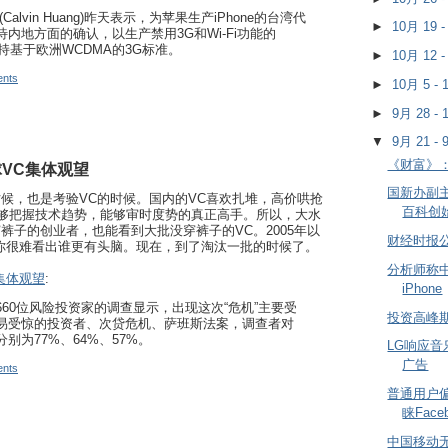
alvin Huang)昨天表示，为苹果生产iPhone的台湾代
►
10月 19 
内地方面的确认，以生产禁用3G和Wi-Fi功能的
e还支持基于欧洲WCDMA的3G标准。
►
10月 12 
nts
►
10月 5 -
►
9月 28 -
▼
9月 21 -
《财富》：
VC集体观望
国新办副
候，也是考验VC的时候。国内的VC喜欢扎堆，高价哄抢
百科创
能够把握技术趋势，能够审时度势的真正高手。所以，大水
裤子的创业者，也能看到大批没穿裤子的VC。2005年以
财经时报
你很难看出谁更有头脑。现在，到了淘汰一批的时候了。
分析师称
集体观望
:
iPhone
60位风险投资家的调查显示，出现这次“危机”主要受
投资高峰
易受惊的投资者、次贷危机、萨班斯法案，调查者对
别为77%、64%、57%。
LG响应
广告
nts
普通用户偏
睐Face
中国移动无