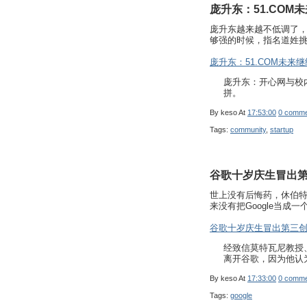
庞升东：51.COM
庞升东越来越不低调了
够强的时候，指名道姓
庞升东：51.COM未来
庞升东：开心网与校内
拼。
By
keso
At
17:53:00
0 comme
Tags:
community
,
startup
谷歌十岁庆生冒出
世上没有后悔药，休伯
来没有把Google当成
谷歌十岁庆生冒出第三
经致信莫特瓦尼教授
离开谷歌，因为他认
By
keso
At
17:33:00
0 comme
Tags:
google