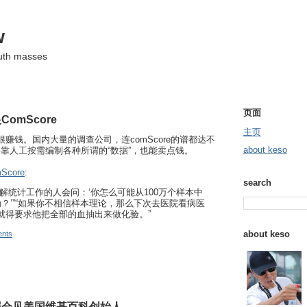
w
ruth masses
页面
omScore
主页
它很赚钱。国内大量的调查公司，连comScore的谱都达不
about keso
靠人工按需编制各种所谓的“数据”，也能卖点钱。
core
:
search
解统计工作的人会问：‘你怎么可能从100万个样本中
？’”“如果你不相信样本理论，那么下次去医院看病医
就得要求他把全部的血抽出来做化验。”
about keso
nts
照会见美国维基百科创始人