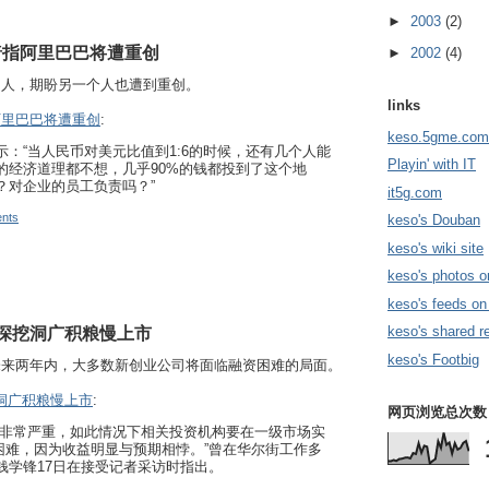
►
2003
(2)
暗指阿里巴巴将遭重创
►
2002
(4)
的人，期盼另一个人也遭到重创。
links
阿里巴巴将遭重创
:
keso.5gme.com
：“当人民币对美元比值到1:6的时候，还有几个人能
Playin' with IT
的经济道理都不想，几乎90%的钱都投到了这个地
？对企业的员工负责吗？”
it5g.com
nts
keso's Douban
keso's wiki site
keso's photos o
keso's feeds on
：深挖洞广积粮慢上市
keso's shared r
keso's Footbig
未来两年内，大多数新创业公司将面临融资困难的局面。
挖洞广积粮慢上市
:
网页浏览总次数
机非常严重，如此情况下相关投资机构要在一级市场实
分困难，因为收益明显与预期相悖。”曾在华尔街工作多
钱学锋17日在接受记者采访时指出。