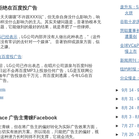
庞升东：5
拒绝在百度投广告
火拼
天天嚷嚷“不许跟XXX玩”，但无奈自身没什么影响力，响
谷歌十岁
同样没什么影响力的主儿。其实关键问题是，音著协根本无
问题，它能做到的最好的结果，就是养肥了一些律师。
慧聪董事
遭重创
G已经表示
，LG公司内部并没有人做出此种表态，“（这件
没有常识的去针对一个媒体”。 音著协抑或源泉方面，似
全球VC&
业之嫌。
慢上市
在百度投广告
:
新闻周刊
绍，LG公司已作出表态，在唱片公司源泉与百度纠纷
纽约时报
日起不会再百度MP3上投放任何广告，LG是互联网公
每年广告投放在千万元，而百度则透露，今年LG在百
分众慢走
广告。
nts
►
9月 14 -
law
►
8月 31 -
►
8月 24 -
►
8月 3 - 
ce 广告主青睐Facebook
►
7月 27 -
广告主青睐，但在将广告主的偏好转化为实际广告效果方面，
有拿出切实有效的方案。所以现在，只能把广告主的偏好，视
►
7月 20 -
果这种潜力长时间得不到支撑，它就会消失。