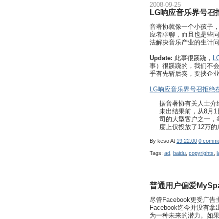
2008-09-25
LG响应音乐界号召
音著协就像一个小孩子，
应者聊聊，而且也是些
法解决音乐产业的生计
Update:
此事很蹊跷，
L
事）很蹊跷的，我们不会
乎有先斩后奏，要挟企
LG响应音乐界号召拒绝
据音著协有关人士介
未出结果前，从8月1
司的大型客户之一，
度上仅投放了12万的
By
keso
At
19:22:00
0 comme
Tags:
ad
,
baidu
,
copyrights
,
普通用户偏爱MySpa
尽管Facebook更受
Facebook迄今并没
为一种未来的潜力。如