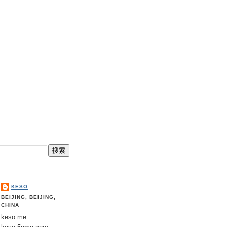
KESO
BEIJING, BEIJING,
CHINA
keso.me