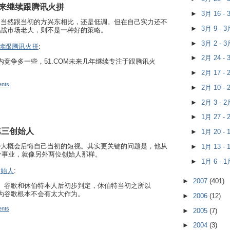
未来继续跟腾讯火拼
►
3月 16 -
，当然跟当初的方兴东相比，还是低调。但在自己实力还不
►
3月 9 - 
挑战市场老大，则不是一种好的策略。
►
3月 2 - 
继续跟腾讯火拼
:
►
2月 24 -
竞争多一些，51.COM未来几年继续专注于跟腾讯火
►
2月 17 -
nts
►
2月 10 -
►
2月 3 - 
►
1月 27 -
第三创始人
►
1月 20 -
特大概会后悔自己当初的短视。其实更关键的问题是，他从
►
1月 13 -
一个事业，就像另外两位创始人那样。
►
1月 6 - 
创始人
:
►
2007
(401)
、谷歌和休伯特本人后初步判定，休伯特当初之所以
为谷歌根本不会有太大作为。
►
2006
(12)
nts
►
2005
(7)
►
2004
(3)