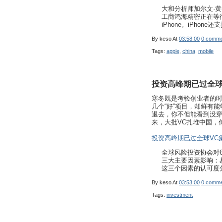
大和分析师加尔文·黄(C
工商鸿海精密正在等待
iPhone。iPhon
By
keso
At
03:58:00
0 comme
Tags:
apple
,
china
,
mobile
投资高峰期已过全球
寒冬既是考验创业者的时
几个“好”项目，却鲜有
退去，你不但能看到没穿
来，大批VC扎堆中国，
投资高峰期已过全球VC
全球风险投资协会对6
三大主要因素影响：
这三个因素的认可度分
By
keso
At
03:53:00
0 comme
Tags:
investment