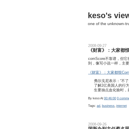
keso's vie
one of the unknown-t
2008-09-27
《财富》：大家都恨C
comScore不靠谱，但
到，像写小说一样，主要
《财富》：大家都恨ComS
弗尔戈尼表示：“不了
了解2亿美国人的行为
生要抽点血化验时，
By
keso
At
00:46:00
0 comme
Tags:
ad
,
business
,
internet
2008-09-26
国新办副主任蔡名