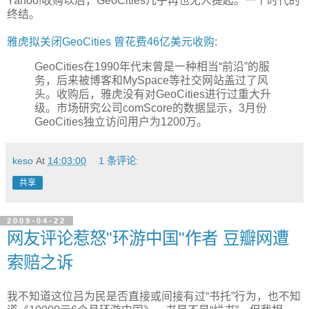
Yahoo!收购以后，GeoCities几乎再也无人提起。一个时代的
终结。
雅虎拟关闭GeoCities 曾花费46亿美元收购
:
GeoCities在1990年代末曾是一种相当“前沿”的服
务，后来被博客和MySpace等社交网站盖过了风
头。收购后，雅虎没有对GeoCities进行过重大升
级。市场研究公司comScore的数据显示，3月份
GeoCities独立访问用户为1200万。
keso
At
14:03:00
1 条评论:
共享
2009-04-22
网友评论惹怒"环游中国"作者 豆瓣网遭
索赔之诉
我不知道这位吕为民是否直接或间接有过“书托”行为，也不知