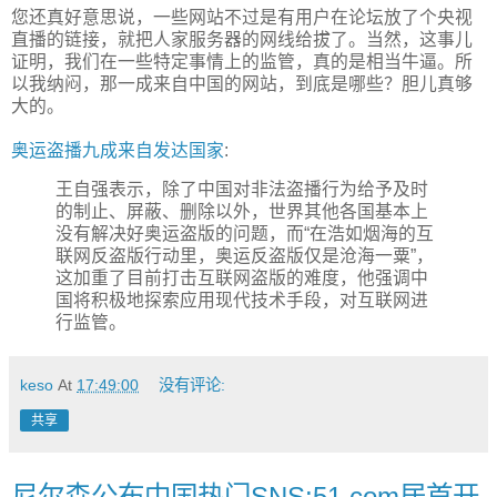
您还真好意思说，一些网站不过是有用户在论坛放了个央视
直播的链接，就把人家服务器的网线给拔了。当然，这事儿
证明，我们在一些特定事情上的监管，真的是相当牛逼。所
以我纳闷，那一成来自中国的网站，到底是哪些？胆儿真够
大的。
奥运盗播九成来自发达国家
:
王自强表示，除了中国对非法盗播行为给予及时
的制止、屏蔽、删除以外，世界其他各国基本上
没有解决好奥运盗版的问题，而“在浩如烟海的互
联网反盗版行动里，奥运反盗版仅是沧海一粟”，
这加重了目前打击互联网盗版的难度，他强调中
国将积极地探索应用现代技术手段，对互联网进
行监管。
keso
At
17:49:00
没有评论:
共享
尼尔森公布中国热门SNS:51.com居首开