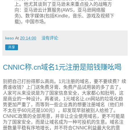
上。他尤其谈到了亚马逊未来重点投入的战略方
向：亚马逊云计算服务(AWS，亚马逊网络服
务)、数字媒体(包括Kindle，音乐、游戏及视频下
载)，中国市场。
keso
At
20:14:00
没有评论:
共享
CNNIC称.cn域名1元注册是赔钱赚吆喝
别把自己打扮得那么高尚。1元注册的域名，要不要续费？续
费谁收钱？上门送免费牙膏、免费产品试用装的多了去了，
人家可从来没说是为了国家信息安全，大家都心知肚明，这
是商业的一种设计。再者说，1元域名让.cn网站的垃圾化趋
势更加严重了，而等到一些企业真的想要注册域名（他们并
不太在乎60元还是100元），却发现早就被别人给抢了。
CNNIC政策的全部用意，并非让企业使用域名，更不可能是
为了国家安全，而是让域名成为一种可投机的生意。域名注
册数量平稳有序地增长，并不符合CNNIC利益最大化的意