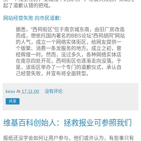
起了道歉认错的把戏。
网站经营失败 向市民道歉
:
据悉，“西祠街区”位于南京城东南，由旧厂房改造
而成，想依托国内著名的BBS论坛“西祠胡同”网站
的人气，成立一个网络实体街区，给网友提供一
个版聚、消费一条龙服务的地方。成立之初，曾
经辉煌一时。然而，没过多久，各种网络实体店
在南京四处开花，西祠街区也逐渐走向没落。于
是，该街区举办了一个专门的道歉仪式，承认自
己经营失败，并宣布将全面转型。
keso
At
17:11:00
没有评论:
共享
维基百科创始人：拯救报业可参照我们
报纸还没学会如何让用户参与，他们或许认为，有些事只有