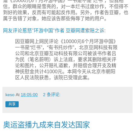
道《10000元6个月环游中国》一书是不是“烂书”，但我相
信，群众的眼睛是雪亮的，对一本烂书过度炒作，不但得不
到好的效果，反而有可能起反作用。另外，作者告豆瓣，也
属于告错了对象，她应该告那些侮辱了她的用户。
网友评论惹怒"环游中国"作者 豆瓣网遭索赔之诉
:
因豆瓣网上网民评论《10000元6个月环游中国》
一书是“烂书”，“有书托炒作”，北京豆网科技有限
公司和北京豆瓣互动科技有限公司被该书作者吕
为民（笔名蔚明）诉上法庭，要求其删除相关评
论和图片，公开赔礼道歉，并赔偿合理开支及精
神抚慰金共计41000元。本网今天从北京市朝阳
区人民法院获悉，该院已受理此案。
keso
At
18:05:00
2 条评论:
共享
奥运盗播九成来自发达国家