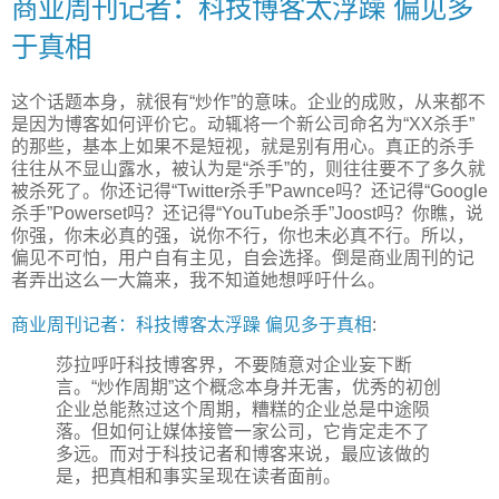
商业周刊记者：科技博客太浮躁 偏见多
于真相
这个话题本身，就很有“炒作”的意味。企业的成败，从来都不
是因为博客如何评价它。动辄将一个新公司命名为“XX杀手”
的那些，基本上如果不是短视，就是别有用心。真正的杀手
往往从不显山露水，被认为是“杀手”的，则往往要不了多久就
被杀死了。你还记得“Twitter杀手”Pawnce吗？还记得“Google
杀手”Powerset吗？还记得“YouTube杀手”Joost吗？你瞧，说
你强，你未必真的强，说你不行，你也未必真不行。所以，
偏见不可怕，用户自有主见，自会选择。倒是商业周刊的记
者弄出这么一大篇来，我不知道她想呼吁什么。
商业周刊记者：科技博客太浮躁 偏见多于真相
:
莎拉呼吁科技博客界，不要随意对企业妄下断
言。“炒作周期”这个概念本身并无害，优秀的初创
企业总能熬过这个周期，糟糕的企业总是中途陨
落。但如何让媒体接管一家公司，它肯定走不了
多远。而对于科技记者和博客来说，最应该做的
是，把真相和事实呈现在读者面前。