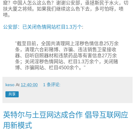
窟？中国人怎么这么色？谢谢公安部，亟拯斯民于水火，切
扶大厦之将倾。如果我们继续这么色下去，多可怕呀，啧
啧。
公安部：已关闭色情网站栏目1.3万个
:
"截至目前，全国共清理网上淫秽色情信息25万余
条，清理六合彩赌博、诈骗、违法销售卫星接收
器、窃听窃照器材和违禁药品等有害信息27万余
条；关闭淫秽色情网站、栏目1.3万余个，关闭赌
博、诈骗网站、栏目4500余个。"
keso
At
12:40:00
1 条评论:
共享
英特尔与土豆网达成合作 倡导互联网应
用新模式