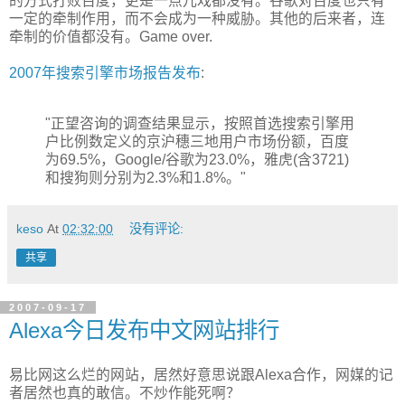
的方式打败百度，更是一点儿戏都没有。谷歌对百度也只有
一定的牵制作用，而不会成为一种威胁。其他的后来者，连
牵制的价值都没有。Game over.
2007年搜索引擎市场报告发布
:
"正望咨询的调查结果显示，按照首选搜索引擎用
户比例数定义的京沪穗三地用户市场份额，百度
为69.5%，Google/谷歌为23.0%，雅虎(含3721)
和搜狗则分别为2.3%和1.8%。"
keso
At
02:32:00
没有评论:
共享
2007-09-17
Alexa今日发布中文网站排行
易比网这么烂的网站，居然好意思说跟Alexa合作，网媒的记
者居然也真的敢信。不炒作能死啊？