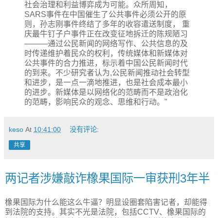
社会治理和利益博弈成为可能。众所周知，
SARS事件在中国催生了公共事件必须公开的原
则，孙志刚事件终结了多年的收容遣送制度， 重
庆最牛钉子户事件正在改变征地拆迁的陈规陋习
———通过公民新闻的网络写作、公共信息的及
时传递维护着民众的权利，传统媒体和新媒体对
公共事件的合力推进，标示着中国公民新闻时代
的到来。不少研究者认为,公民新闻推动社会转型
和进步，是一点一滴地推进，也是社会成本最小
的进步。新媒体是以网络化的范畴而不是政治化
的范畴，影响民众的观念、思维和行动。"
keso
At
10:41:00
没有评论:
共享
两记者涉嫌敲诈橡果国际一审获刑3年半
橡果国际为什么能这么牛逼？明显设圈套陷害记者，却能得
到法院的支持。其实不光是法院，包括CCTV、橡果国际的