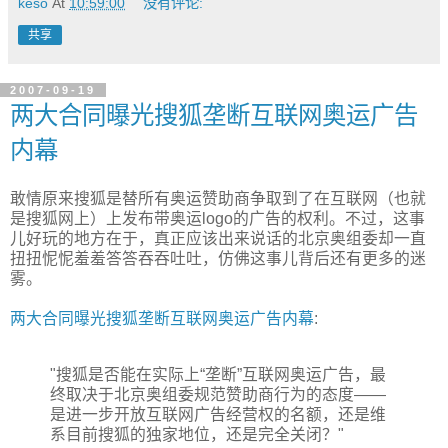
keso
At
10:59:00
没有评论:
共享
2007-09-19
两大合同曝光搜狐垄断互联网奥运广告
内幕
敢情原来搜狐是替所有奥运赞助商争取到了在互联网（也就
是搜狐网上）上发布带奥运logo的广告的权利。不过，这事
儿好玩的地方在于，真正应该出来说话的北京奥组委却一直
扭扭怩怩羞羞答答吞吞吐吐，仿佛这事儿背后还有更多的迷
雾。
两大合同曝光搜狐垄断互联网奥运广告内幕
:
"搜狐是否能在实际上“垄断”互联网奥运广告，最
终取决于北京奥组委规范赞助商行为的态度——
是进一步开放互联网广告经营权的名额，还是维
系目前搜狐的独家地位，还是完全关闭？"