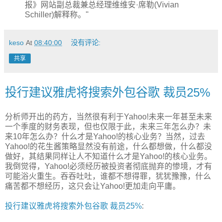
报》网站副总裁兼总经理维维安·席勒(Vivian
Schiller)解释称。"
keso
At
08:40:00
没有评论:
共享
投行建议雅虎将搜索外包谷歌 裁员25%
分析师开出的药方，当然很有利于Yahoo!未来一年甚至未来
一个季度的财务表现，但也仅限于此，未来三年怎么办？未
来10年怎么办？什么才是Yahoo!的核心业务？当然，过去
Yahoo!的花生酱策略显然没有前途，什么都想做，什么都没
做好，其结果同样让人不知道什么才是Yahoo!的核心业务。
我倒觉得，Yahoo!必须经历被投资者彻底抛弃的惨境，才有
可能浴火重生。吞吞吐吐，谁都不想得罪，犹犹豫豫，什么
痛苦都不想经历，这只会让Yahoo!更加走向平庸。
投行建议雅虎将搜索外包谷歌 裁员25%
: