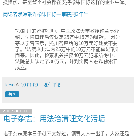
投资伤、甚至整个社会都在支持橡果国际这样的企业牛逼。
两记者涉嫌敲诈橡果国际一审获刑3年半
:
"据熊川的辩护律师、中国政法大学教授许兰亭介
绍，法院审理后仅认定25万中15万为赃款，“因为
茅以宁曾表示，熊川答应给的10万元好处费不要
了。”法院以此认为25万中的10万元不能算是敲诈
而来。因此，检察机关指控40万元犯罪所得中，
法院总共认定了30万元，并判定两人敲诈勒索罪
成立。"
keso
At
10:01:00
没有评论:
共享
2007-09-16
电子杂志：用法治清理文化污垢
电子杂志原本日子就不太好过，领导大人一出手，大家还是