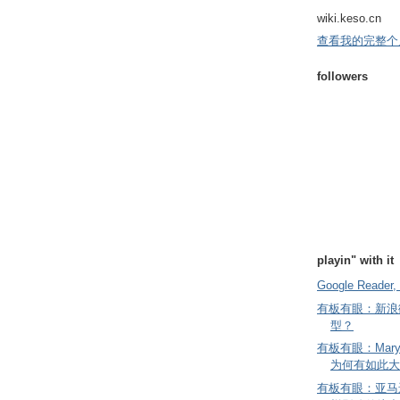
wiki.keso.cn
查看我的完整个
followers
playin" with it
Google Reader, 
有板有眼：新浪
型？
有板有眼：Mary
为何有如此大
有板有眼：亚马