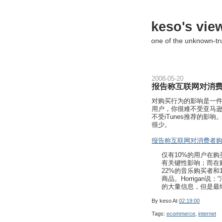
keso's vie
one of the unknown-t
2008-05-20
报告称互联网对消
对购买行为的影响是一
用户，你很难不受亚马逊
不受iTunes推荐的
很少。
报告称互联网对消费者
仅有10%的用户在
有关键性影响；而在
22%的音乐购买者
商品。Horriga
的大量信息，但是最
By
keso
At
02:19:00
Tags:
ecommerce
,
internet