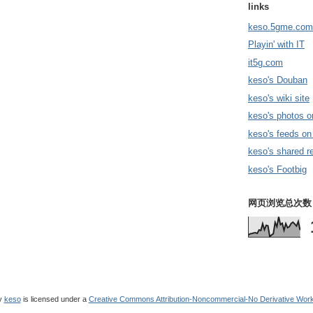
links
keso.5gme.com
Playin' with IT
it5g.com
keso's Douban
keso's wiki site
keso's photos o
keso's feeds on
keso's shared r
keso's Footbig
网页浏览总次数
y
keso
is licensed under a
Creative Commons Attribution-Noncommercial-No Derivative Work