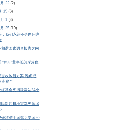
 6月 22
(2)
6月 15
(3)
 6月 1
(3)
 5月 25
(10)
e高管：我们永远不会向用户
金
不和谐因素调查报告之网
 “神舟”董事长怒斥冷血
提交收购新方案 雅虎或
亚洲资产
救红基会灾捐款网站24小
网民对四川地震幸灾乐祸
心
Pv6将使中国落后美国20