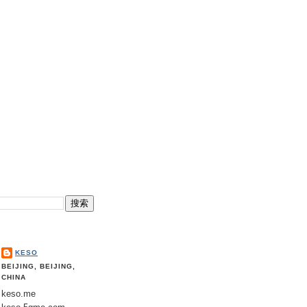
KESO
BEIJING, BEIJING,
CHINA
keso.me