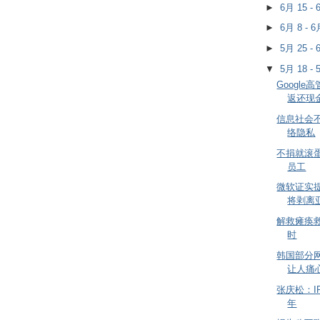
►
6月 15 -
►
6月 8 - 
►
5月 25 -
▼
5月 18 -
Googl
返还现
信息社会
络隐私
不捐就滚蛋
员工
微软证实
将剥离
解救瘫痪
时
韩国部分
让人痛
张庆松：I
年