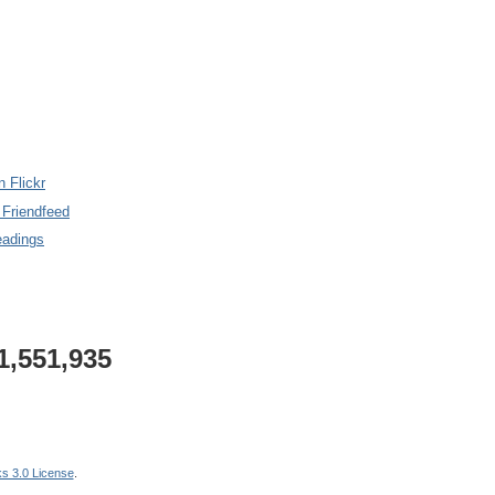
n Flickr
 Friendfeed
eadings
1,551,935
s 3.0 License
.