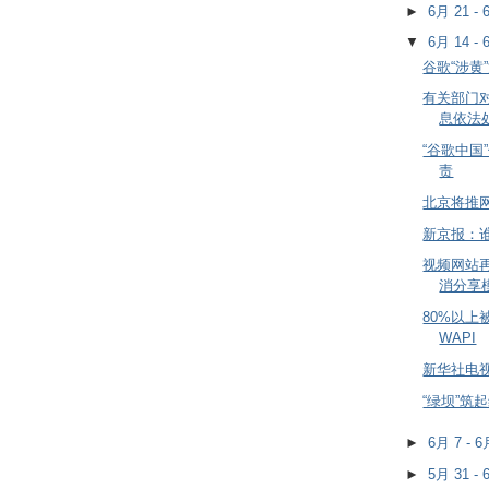
►
6月 21 -
▼
6月 14 -
谷歌“涉黄
有关部门对
息依法
“谷歌中国
责
北京将推
新京报：
视频网站
消分享
80%以
WAPI
新华社电
“绿坝”筑
►
6月 7 - 
►
5月 31 -