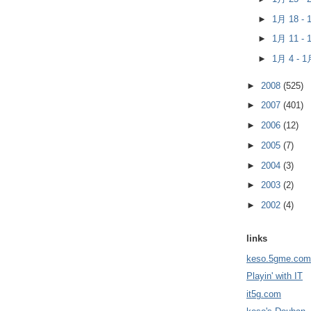
►
1月 18 -
►
1月 11 -
►
1月 4 - 
►
2008
(525)
►
2007
(401)
►
2006
(12)
►
2005
(7)
►
2004
(3)
►
2003
(2)
►
2002
(4)
links
keso.5gme.com
Playin' with IT
it5g.com