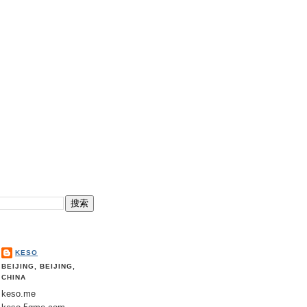
KESO
BEIJING, BEIJING,
CHINA
keso.me