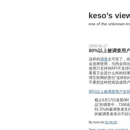
keso's vie
one of the unknown-t
2009-06-17
80%以上被调查用户
这样的
调查
太可笑了，你
会选择使用，当然会得出
使用只支持WAPI不支持W
看看又会是什么样的结果
理互联网的责任”这样的
不要把这种把戏说成用
80%以上被调查用户支持
截止6月17日凌晨0
品”的调查中，716
81.5%的被调查者支
的被调查者表示不好
By
keso
At
02:46:00
Tags:
media
,
sina
,
standard