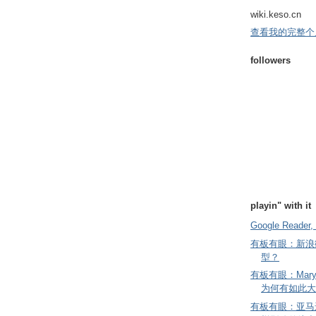
wiki.keso.cn
查看我的完整个
followers
playin" with it
Google Reader, 
有板有眼：新浪
型？
有板有眼：Mary
为何有如此大
有板有眼：亚马