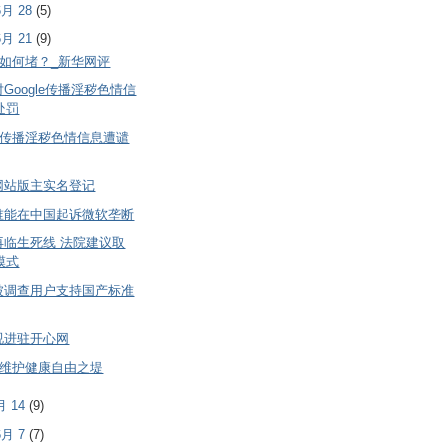
 6月 28
(5)
 6月 21
(9)
”如何堵？_新华网评
Google传播淫秽色情信
处罚
”传播淫秽色情信息遭谴
网站版主实名登记
谁能在中国起诉微软垄断
再临生死线 法院建议取
模式
上被调查用户支持国产标准
视进驻开心网
起维护健康自由之堤
6月 14
(9)
 6月 7
(7)