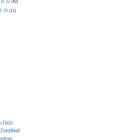
 7月 22
(40)
7月 15
(11)
n Flickr
 Friendfeed
eadings