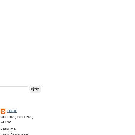
KESO
BEIJING, BEIJING,
CHINA
keso.me