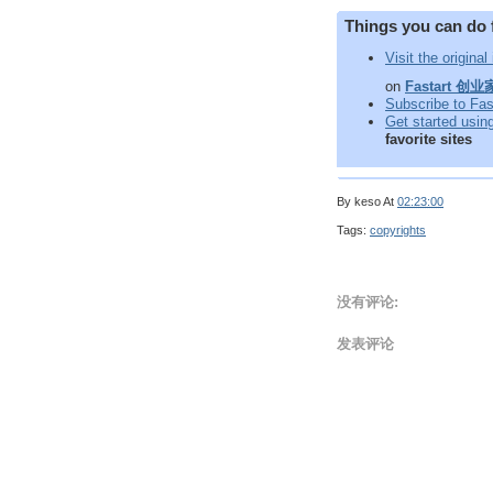
Things you can do 
Visit the original
on
Fastart 创
Subscribe to 
Get started usi
favorite sites
By
keso
At
02:23:00
Tags:
copyrights
没有评论:
发表评论