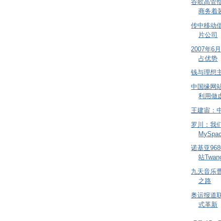
谷歌高管
商务着
传中移动
片公司
2007年
占优势
钱与理想
中国缘网
利用做
王建宙：
罗川：我
MySpa
诺基亚96
站Twan
九天音乐
之路
奥运报道
式革新