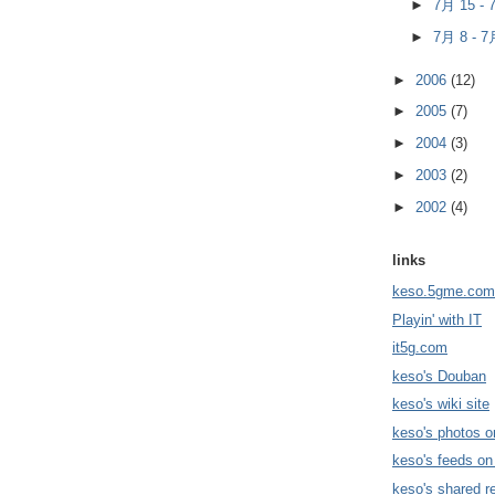
►
7月 15 -
►
7月 8 - 
►
2006
(12)
►
2005
(7)
►
2004
(3)
►
2003
(2)
►
2002
(4)
links
keso.5gme.com
Playin' with IT
it5g.com
keso's Douban
keso's wiki site
keso's photos o
keso's feeds on
keso's shared r