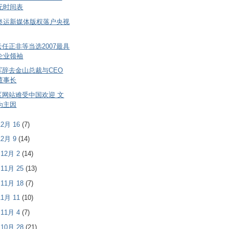
无时间表
8奥运新媒体版权落户央视
任正非等当选2007最具
企业领袖
军辞去金山总裁与CEO
董事长
区网站难受中国欢迎 文
为主因
 12月 16
(7)
 12月 9
(14)
- 12月 2
(14)
- 11月 25
(13)
- 11月 18
(7)
 11月 11
(10)
- 11月 4
(7)
- 10月 28
(21)