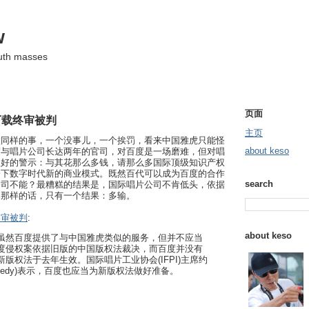
w
ruth masses
页面
下载终审被判
主页
做同样的事，一个没事儿，一个挨罚，看来中国雅虎只能怪
about keso
度与唱片公司长达两年的官司，对百度是一场磨难，但对唱
很好的警示：与其花那么多钱，请那么多国际顶级知识产权
一下数字时代新的商业模式。既然百代可以成为百度的合作
search
公司不能？最糟糕的结果是，国际唱片公司不肯低头，依据
，那样的话，只有一个结果：多输。
终审被判
:
about keso
虽然百度提供了与中国雅虎类似的服务，但并不应当
度侵权案依据旧版的中国版权法裁决，而百度并没有
版权法于去年生效。国际唱片工业协会(IFPI)主席约
Kennedy)表示，百度也应当为新版权法做好准备。