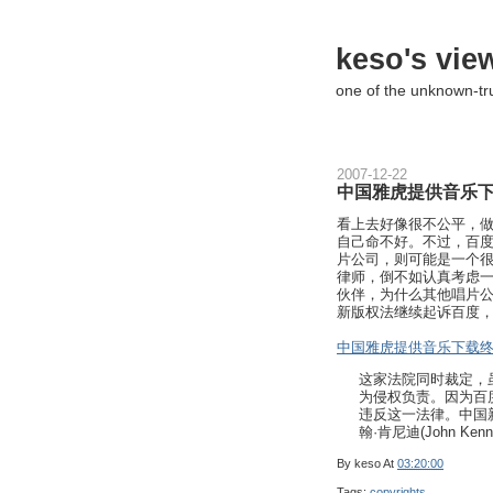
keso's vie
one of the unknown-t
2007-12-22
中国雅虎提供音乐
看上去好像很不公平，
自己命不好。不过，百
片公司，则可能是一个
律师，倒不如认真考虑
伙伴，为什么其他唱片
新版权法继续起诉百度
中国雅虎提供音乐下载
这家法院同时裁定，
为侵权负责。因为百
违反这一法律。中国新
翰·肯尼迪(John 
By
keso
At
03:20:00
Tags:
copyrights