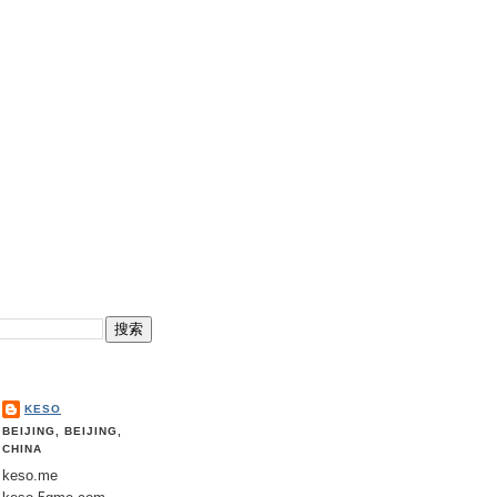
KESO
BEIJING, BEIJING,
CHINA
keso.me