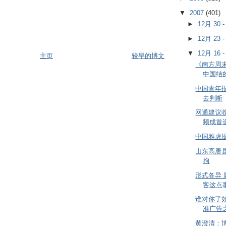
▼
2007
(401)
►
12月 30 
►
12月 23 
▼
12月 16 
主页
较早的博文
《南方周末
中国结
中国青年
去判断
网通建议
频成首
中国雅虎
山东高唐
拘
形式各异 
客这点
谁对你了
准广告
黄澄清：