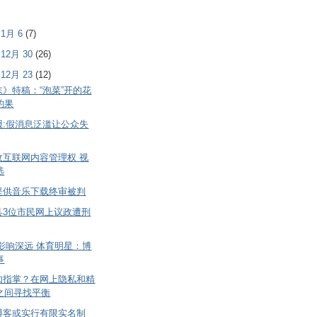
- 1月 6
(7)
- 12月 30
(26)
- 12月 23
(12)
》特稿：“泡菜”开的花
的果
报:假消息泛滥让公众失
收互联网内容管理权 视
选
提供音乐下载终审被判
县3位市民网上议政遭刑
影响深远 体育明星：博
事
如指掌？在网上隐私和精
之间寻找平衡
博客或实行有限实名制