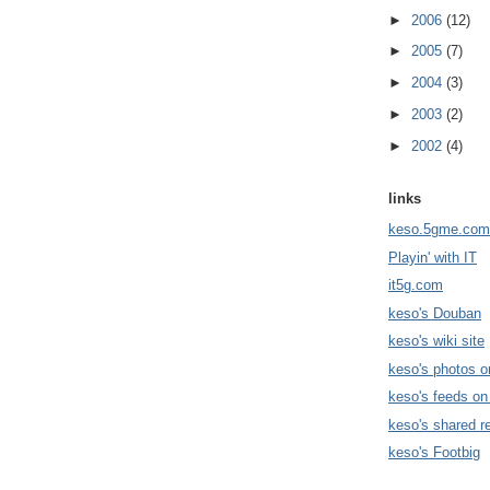
►
2006
(12)
►
2005
(7)
►
2004
(3)
►
2003
(2)
►
2002
(4)
links
keso.5gme.com
Playin' with IT
it5g.com
keso's Douban
keso's wiki site
keso's photos o
keso's feeds on
keso's shared r
keso's Footbig