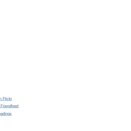
n Flickr
 Friendfeed
eadings