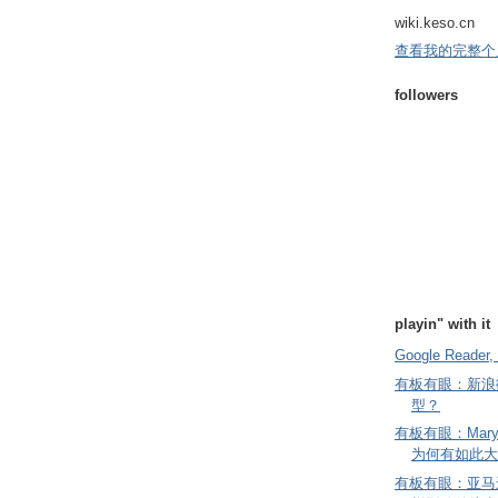
wiki.keso.cn
查看我的完整个
followers
playin" with it
Google Reader, 
有板有眼：新浪
型？
有板有眼：Mary
为何有如此大
有板有眼：亚马