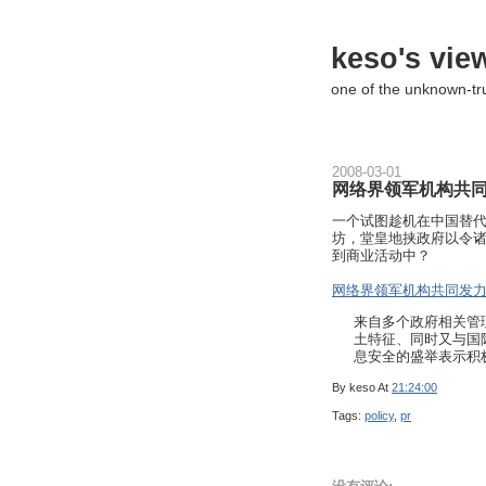
keso's vie
one of the unknown-t
2008-03-01
网络界领军机构共同
一个试图趁机在中国替代A
坊，堂皇地挟政府以令
到商业活动中？
网络界领军机构共同发力
来自多个政府相关管
土特征、同时又与国
息安全的盛举表示积
By
keso
At
21:24:00
Tags:
policy
,
pr