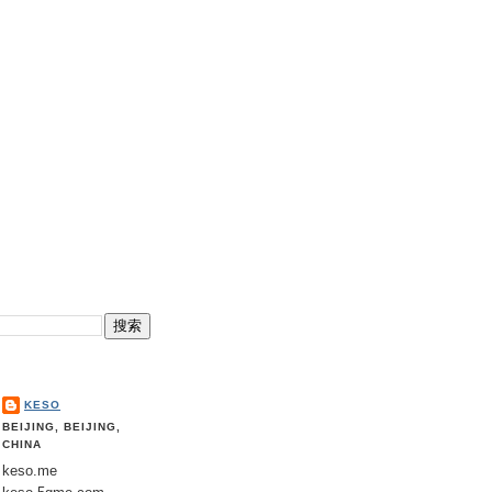
KESO
BEIJING, BEIJING,
CHINA
keso.me