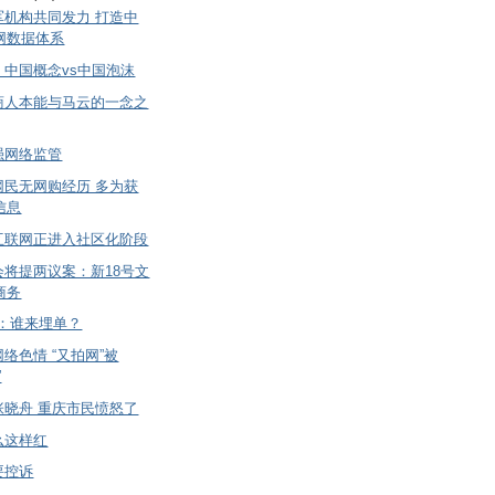
军机构共同发力 打造中
网数据体系
：中国概念vs中国泡沫
商人本能与马云的一念之
强网络监管
网民无网购经历 多为获
信息
互联网正进入社区化阶段
会将提两议案：新18号文
商务
ok：谁来埋单？
络色情 “又拍网”被
”
张晓舟 重庆市民愤怒了
么这样红
要控诉