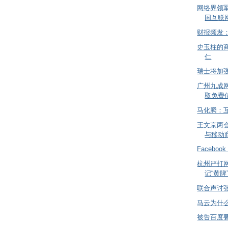
网络界领
国互联
财报频发
史玉柱的
仁
瑞士将加
广州九成
取免费
马化腾：
王文京两
与移动
Facebo
杭州严打网
记“黄牌
联合声讨
马云为什
被告百度