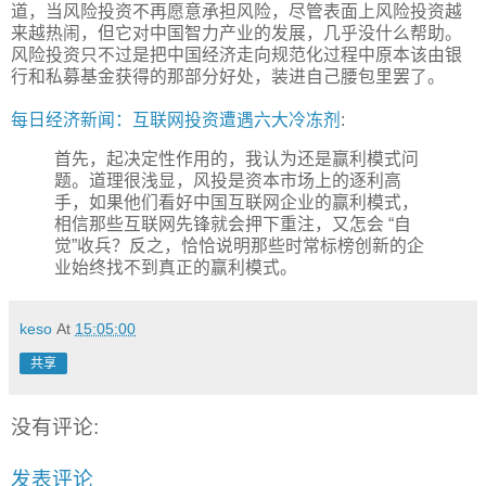
道，当风险投资不再愿意承担风险，尽管表面上风险投资越
来越热闹，但它对中国智力产业的发展，几乎没什么帮助。
风险投资只不过是把中国经济走向规范化过程中原本该由银
行和私募基金获得的那部分好处，装进自己腰包里罢了。
每日经济新闻：互联网投资遭遇六大冷冻剂
:
首先，起决定性作用的，我认为还是赢利模式问
题。道理很浅显，风投是资本市场上的逐利高
手，如果他们看好中国互联网企业的赢利模式，
相信那些互联网先锋就会押下重注，又怎会 “自
觉”收兵？反之，恰恰说明那些时常标榜创新的企
业始终找不到真正的赢利模式。
keso
At
15:05:00
共享
没有评论:
发表评论