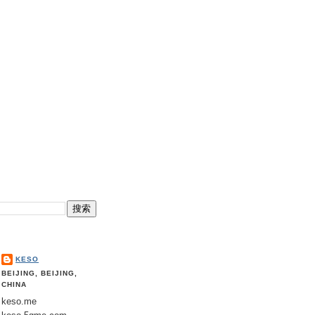
KESO
BEIJING, BEIJING,
CHINA
keso.me