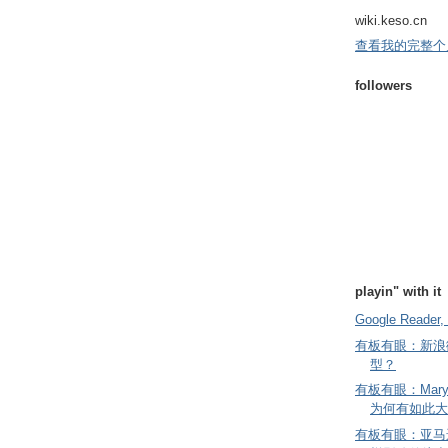
wiki.keso.cn
查看我的完整个
followers
playin" with it
Google Reader, 
有板有眼：新浪
型？
有板有眼：Mary
为何有如此大
有板有眼：亚马