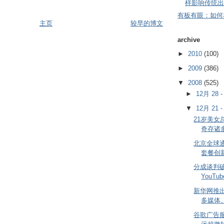
样影响传统出
有板有眼：如何
主页
较早的博文
archive
►
2010
(100)
►
2009
(386)
▼
2008
(525)
►
12月 28 
▼
12月 21 
21岁美
奇存诸
北京全球通
套餐创
分成谈判
YouT
新华网推出
多媒体
谷歌广告