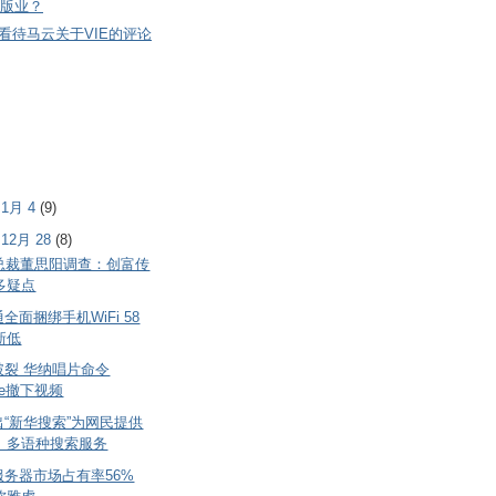
版业？
看待马云关于VIE的评论
- 1月 4
(9)
- 12月 28
(8)
女总裁董思阳调查：创富传
多疑点
全面捆绑手机WiFi 58
新低
破裂 华纳唱片命令
ube撤下视频
“新华搜索”为网民提供
、多语种搜索服务
服务器市场占有率56%