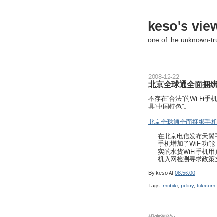
keso's vie
one of the unknown-t
2008-12-22
北京全球通全面捆绑手
不存在“合法”的Wi-Fi
具“中国特色”。
北京全球通全面捆绑手机W
在北京电信发布天翼
手机增加了WiFi
实的水货WiFi手机用
机入网检测寻求政策
By
keso
At
08:56:00
Tags:
mobile
,
policy
,
telecom