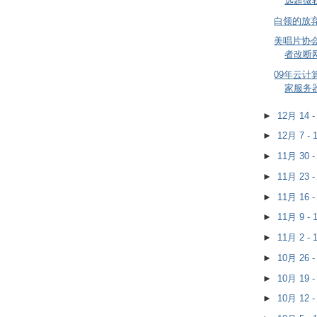
远超微
白领的放
美唱片协
者改断
09年云计
家服务
►
12月 14 
►
12月 7 -
►
11月 30 
►
11月 23 
►
11月 16 
►
11月 9 -
►
11月 2 -
►
10月 26 
►
10月 19 
►
10月 12 