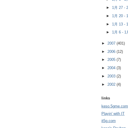
►
1月 27 -
►
1月 20 -
►
1月 13 -
►
1月 6 - 
►
2007
(401)
►
2006
(12)
►
2005
(7)
►
2004
(3)
►
2003
(2)
►
2002
(4)
links
keso.5gme.com
Playin' with IT
it5g.com