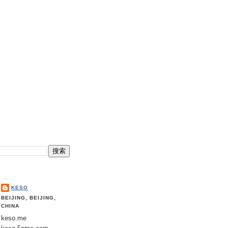
KESO
BEIJING, BEIJING,
CHINA
keso.me