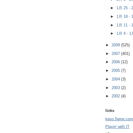
►
1月 25 -
►
1月 18 -
►
1月 11 -
►
1月 4 - 
►
2008
(525)
►
2007
(401)
►
2006
(12)
►
2005
(7)
►
2004
(3)
►
2003
(2)
►
2002
(4)
links
keso.5gme.com
Playin' with IT