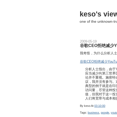
keso's vie
one of the unknown-t
2009-05-19
谷歌CEO拒绝减少Y
我奇怪，为什么分析人
谷歌CEO拒绝减少You
分析人士指出，由于Y
应当减少向第三世界国
论并不重视。施密特
议，我并没有参与。
典型的例子就是在印
访问量，尽管这种投
值，但我对于这一投
人们将宽带与成本相
By
keso
At
03:10:00
Tags:
business
,
google
,
yout