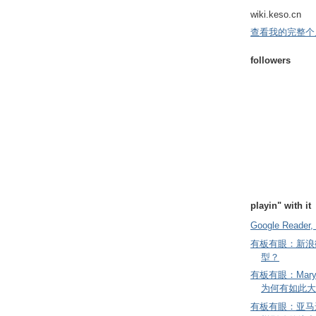
wiki.keso.cn
查看我的完整个
followers
playin" with it
Google Reader, 
有板有眼：新浪
型？
有板有眼：Mary
为何有如此大
有板有眼：亚马