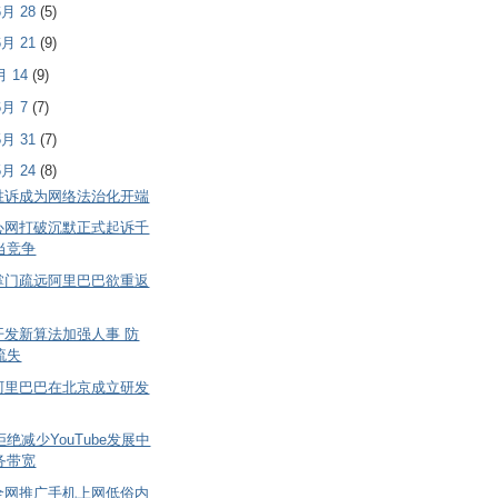
 6月 28
(5)
 6月 21
(9)
6月 14
(9)
 6月 7
(7)
 5月 31
(7)
 5月 24
(8)
胜诉成为网络法治化开端
心网打破沉默正式起诉千
当竞争
掌门疏远阿里巴巴欲重返
开发新算法加强人事 防
流失
阿里巴巴在北京成立研发
拒绝减少YouTube发展中
务带宽
全网推广手机上网低俗内