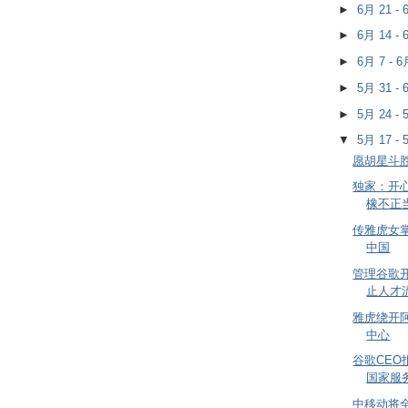
►
6月 21 -
►
6月 14 -
►
6月 7 - 
►
5月 31 -
►
5月 24 -
▼
5月 17 -
愿胡星斗
独家：开
橡不正
传雅虎女
中国
管理谷歌
止人才
雅虎绕开
中心
谷歌CEO
国家服
中移动将