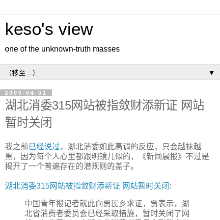
keso's view
one of the unknown-truth masses
▼
2009-04-01
湖北消委315网站被指敛财添新证 网站
暂时关闭
我之前
已经说过
，湖北消委如此高调的反应，只会越抹越
黑，因为每个人心里都跟明镜儿似的，《新闻晨报》不过是
揭开了一个普遍存在的潜规则的盖子。
湖北消委315网站被指敛财添新证 网站暂时关闭
:
中国青年报记者就此向贾民乡求证，贾表示，湖
北省消费者委员会已经采取措施，暂时关闭了网