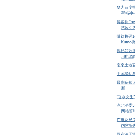
华为百度
帮精神
博客称Fac
格应引
微软将砸
Kumo
揭秘谷歌
用电源(
南京土地官
中国移动与
最高院知识
新
“香水女生
湖北消委3
网站暂
广电总局
内容管
罗布泊干