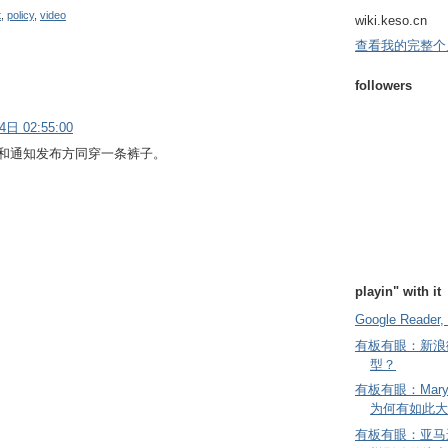
t
,
policy
,
video
wiki.keso.cn
查看我的完整个
followers
日 02:55:00
和通知发布方同穿一条裤子。
playin" with it
Google Reader, 
有板有眼：新浪
型？
有板有眼：Mary
为何有如此大
有板有眼：亚马