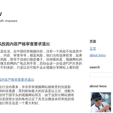
w
ruth masses
页面
风投因内容严格审查要求退出
主页
本是扯淡。在中国经营视频内容，没有一个风投不知道其中
about keso
权、内容、审查等等，都是风险，他们当初选择投资，如果
的风险，那等于说他们都是傻子。但倒霉的是，视频网站的
懂互联网的广电总局手里，恐怕会进一步促进P2P共享的
search
看不到美剧，只是以后可能不会从视频分享网站上看到罢
因内容严格审查要求退出
:
about keso
在行业内看来，并非所有视频网站都将受到负面影
易科技透露，受到影响最大的应该是以土豆、优酷为
但对于国字头的视频网站而言，由于这部分网站拥有
权及国资企业的角色注定了其无法播放未经审批的境
他们而言这是一个重大利好。