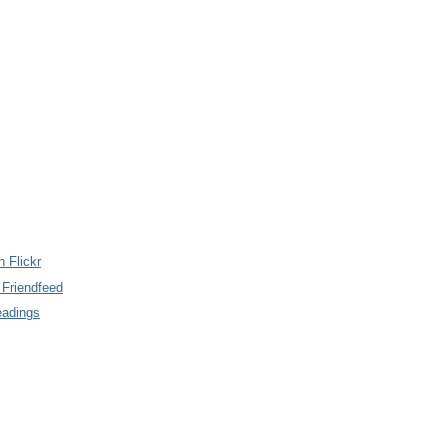
n Flickr
 Friendfeed
eadings