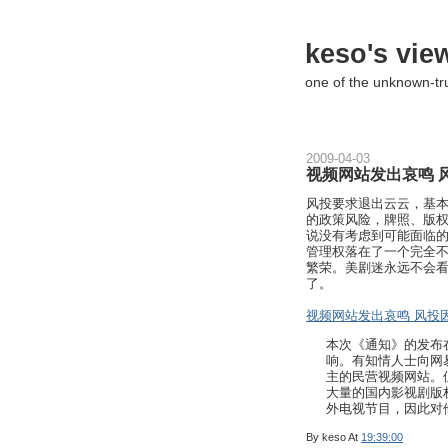
keso's vie
one of the unknown-t
2009-04-03
视频网站发出哀鸣 
风投要求退出云云，基
的政策风险，牌照、版
说没有考虑到可能面临
管理权落在了一个完全不
繁荣。美剧迷永远不会
了。
视频网站发出哀鸣 风投
本次《通知》的发布
响。有知情人士向网
主的民营视频网站。
大量的国内影视剧版
外电视节目，因此对
By
keso
At
19:39:00