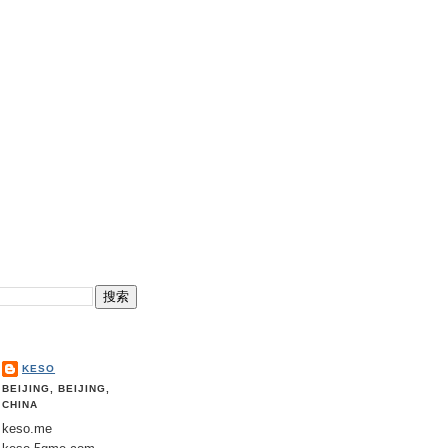
KESO
BEIJING, BEIJING,
CHINA
keso.me