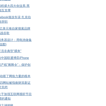
携程盛大四大创业系:黑
相互支撑
ebook接连失误 扎克伯
咎辞职
1亿美元推自家搜索品牌
挑战谷歌
服务器设计：用电池做备
组图)
员非典型“裸奔”
中国联通博弈iPhone
产权“阐释令”：保护创
”动摇了网络力量的根本
15网站被指敛财添新证
时关闭
关于加强互联网视听节目
理的通知
涸之谜揭晓