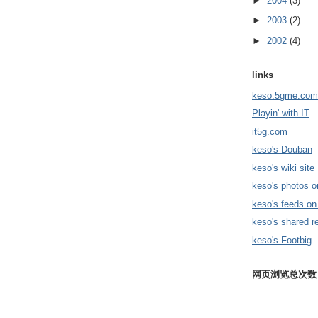
►
2004
(3)
►
2003
(2)
►
2002
(4)
links
keso.5gme.com
Playin' with IT
it5g.com
keso's Douban
keso's wiki site
keso's photos o
keso's feeds on
keso's shared r
keso's Footbig
网页浏览总次数