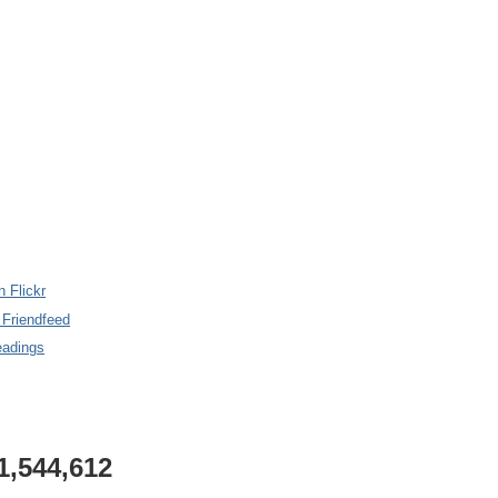
n Flickr
 Friendfeed
eadings
1,544,612