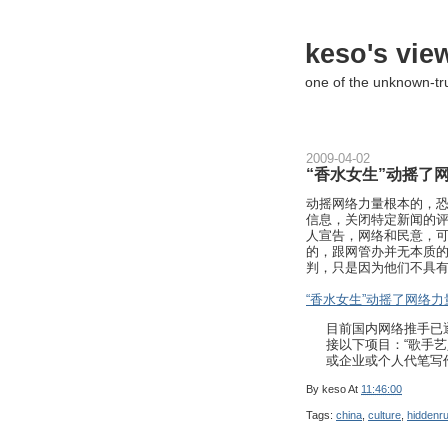
keso's vie
one of the unknown-t
2009-04-02
“香水女生”动摇了
动摇网络力量根本的，
信息，关闭特定新闻的
人宣告，网络和民意，
的，跟网管办并无本质
判，只是因为他们不具有
“香水女生”动摇了网络
目前国内网络推手已
接以下项目：“歌手
或企业或个人代笔写
By
keso
At
11:46:00
Tags:
china
,
culture
,
hiddenru