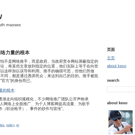
w
ruth masses
页面
网络力量的根本
主页
恐怕不是网络推手，而是政府。当政府责令网站屏蔽指定的
about keso
评论，将某些文章放到指定的位置，他们实际上等于在向世
可以这样加以误导和利用。推手的确很可恶，但他们所做
的不同，都是通过愚弄民众，来达到自己的目的。推手被批
search
“官方”的身份而已。
力量的根本
:
逐渐走向组织规模化，不少网络推广团队公开声称承
about keso
艺人网络上全面推广、为个人博客网提高流量、为歌手
作（职业枪手）、事件的炒作与宣传”。
les
,
policy
,
pr