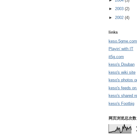
►
2004
(3)
►
2003
(2)
►
2002
(4)
links
keso.5gme.com
Playin' with IT
it5g.com
keso's Douban
keso's wiki site
keso's photos o
keso's feeds on
keso's shared r
keso's Footbig
网页浏览总次数