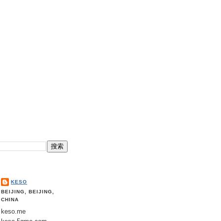
KESO
BEIJING, BEIJING,
CHINA
keso.me