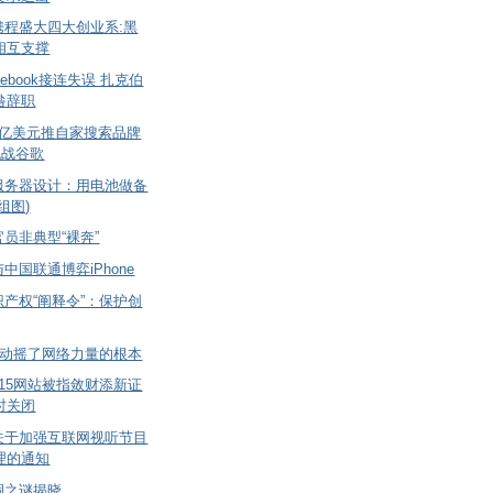
携程盛大四大创业系:黑
相互支撑
ebook接连失误 扎克伯
咎辞职
1亿美元推自家搜索品牌
挑战谷歌
服务器设计：用电池做备
组图)
员非典型“裸奔”
中国联通博弈iPhone
产权“阐释令”：保护创
”动摇了网络力量的根本
15网站被指敛财添新证
时关闭
关于加强互联网视听节目
理的通知
涸之谜揭晓