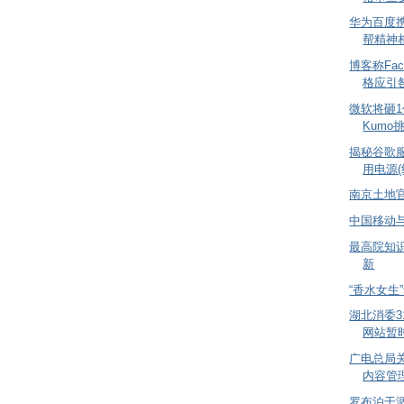
华为百度
帮精神
博客称Fac
格应引
微软将砸
Kumo
揭秘谷歌
用电源(
南京土地官
中国移动与
最高院知识
新
“香水女生
湖北消委3
网站暂
广电总局
内容管
罗布泊干